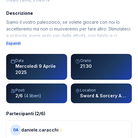
Creato 1 anno, 3 mesi fa
Descrizione
Siamo il vostro paleozoico, se volete giocare con noi lo
accetteremo ma non ci muoveremo per fare altro. Stimolateci
e potreste avere aiuto per delle attività, non fatelo e ci
vedrete sempre nello stesso punto, fermi come pietre al sole.
Espandi
Data
Orario
Mercoledì 9 Aprile
21:30
2025
Posti
Location
2/6
(4 liberi)
Sword & Sorcery APS - Vailate
Partecipanti (2/6)
daniele.caracchi
DA