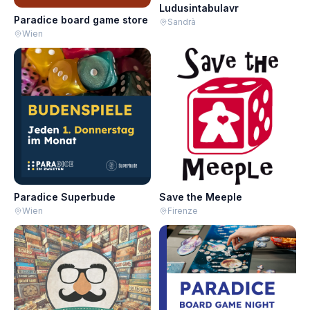
Ludusintabulavr
Paradice board game store
Sandrà
Wien
Paradice Superbude
Save the Meeple
Wien
Firenze