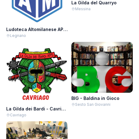
La Gilda del Quarryo
Messina
Ludoteca Altomilanese APS - Giovedì Salici
Legnano
BIG - Baldina in Gioco
Sesto San Giovanni
La Gilda dei Bardi - Cavriago
Cavriago