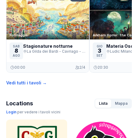
Formaggio
Arkham Horror: The Card
Stagionature notturne
Materia Oscu
SAB
GIO
8
3
La Gilda dei Bardi - Cavriago - Cavriago
AGO
SET
00:00
2/4
20:30
Vedi tutti i tavoli →
Locations
Lista
Mappa
Login
per vedere i tavoli vicini