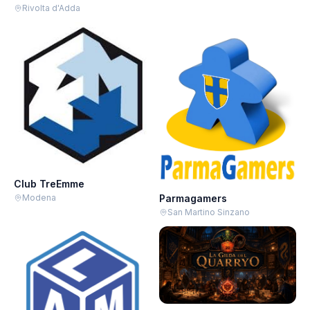
Rivolta d'Adda
Club TreEmme
Modena
Parmagamers
San Martino Sinzano