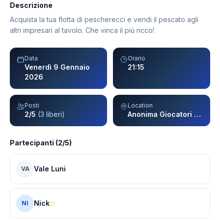
Descrizione
Acquista la tua flotta di pescherecci e vendi il pescato agli
altri impresari al tavolo. Che vinca il più ricco!
Data
Orario
Venerdì 9 Gennaio
21:15
2026
Posti
Location
2/5
(3 liberi)
Anonima Giocatori - Milano
Partecipanti (2/5)
Vale Luni
VA
Nick
NI