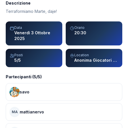
Descrizione
Terraformiamo Marte, daje!
Data
Orario
Venerdì 3 Ottobre
20:30
2025
Posti
Location
5/5
Anonima Giocatori - Milano
Partecipanti (5/5)
savo
mattianervo
MA