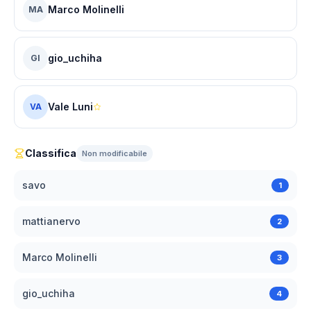
Marco Molinelli
MA
gio_uchiha
GI
Vale Luni
VA
Classifica
Non modificabile
savo
1
mattianervo
2
Marco Molinelli
3
gio_uchiha
4