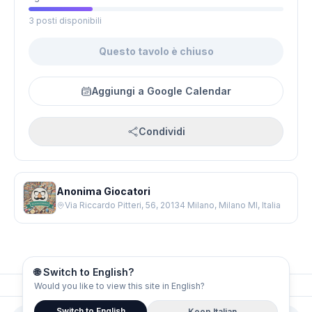
3 posti disponibili
Questo tavolo è chiuso
Aggiungi a Google Calendar
Condividi
Anonima Giocatori
Via Riccardo Pitteri, 56, 20134 Milano, Milano MI, Italia
🌐 Switch to English?
Would you like to view this site in English?
© 2026 Board Gamers
Switch to English
Keep Italian