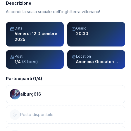
Descrizione
Ascendi la scala sociale dell'inghilterra vittoriana!
Data
Orario
Venerdì 12 Dicembre
20:30
2025
Posti
Location
1/4
(3 liberi)
Anonima Giocatori - Milano
Partecipanti (1/4)
alburg616
Posto disponibile