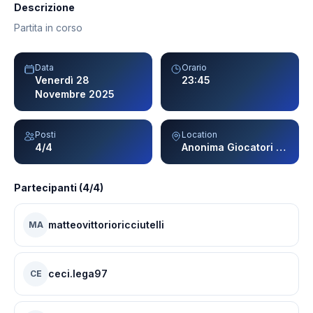
Descrizione
Partita in corso
Data
Orario
Venerdì 28
23:45
Novembre 2025
Posti
Location
4/4
Anonima Giocatori - Milano
Partecipanti (4/4)
matteovittorioricciutelli
MA
ceci.lega97
CE