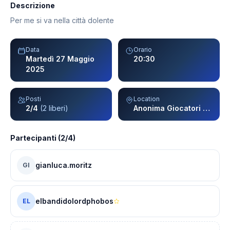
Descrizione
Per me si va nella città dolente
Data
Orario
Martedì 27 Maggio
20:30
2025
Posti
Location
2/4
(2 liberi)
Anonima Giocatori - Milano
Partecipanti (2/4)
gianluca.moritz
GI
elbandidolordphobos
EL