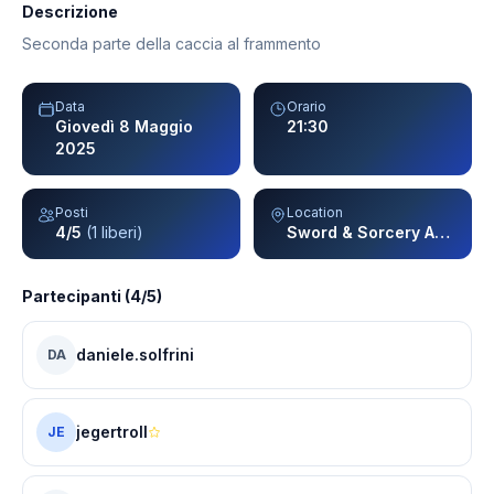
Descrizione
Seconda parte della caccia al frammento
Data
Orario
Giovedì 8 Maggio
21:30
2025
Posti
Location
4/5
(1 liberi)
Sword & Sorcery APS - Vailate
Partecipanti (4/5)
daniele.solfrini
DA
jegertroll
JE